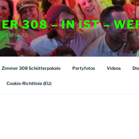
ER 308 – IN IST – WE
NS AM GLAS
Zimmer 308 Schütterpokale
Partyfotos
Videos
Di
Cookie-Richtlinie (EU)