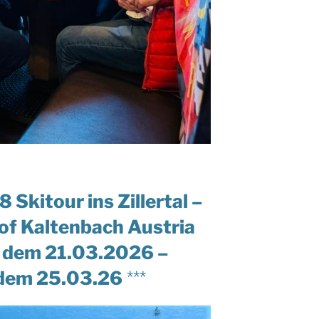
 Skitour ins Zillertal –
of Kaltenbach Austria
 dem 21.03.2026 –
dem 25.03.26
***