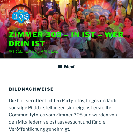
Zum
Inhalt
springen
ZIMMER 308 – IN IST – WER
DRIN IST
WIR SEHEN UNS AM GLAS
Menü
BILDNACHWEISE
Die hier veröffentlichten Partyfotos, Logos und/oder
sonstige Bilddarstellungen sind eigenst erstellte
Communityfotos vom Zimmer 308 und wurden von
den Mitgliedern selbst ausgesucht und für die
Veröffentlichung genehmigt.