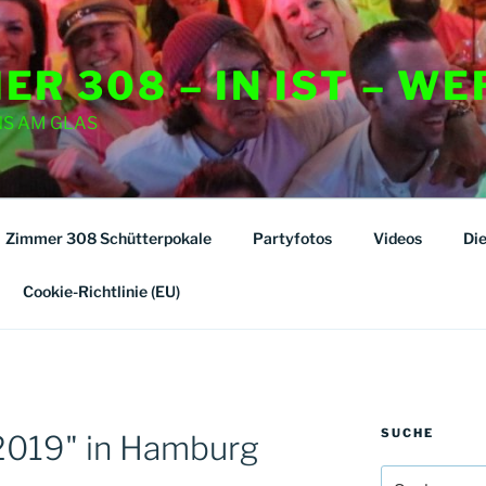
ER 308 – IN IST – WE
NS AM GLAS
Zimmer 308 Schütterpokale
Partyfotos
Videos
Di
Cookie-Richtlinie (EU)
SUCHE
2019" in Hamburg
Suchen